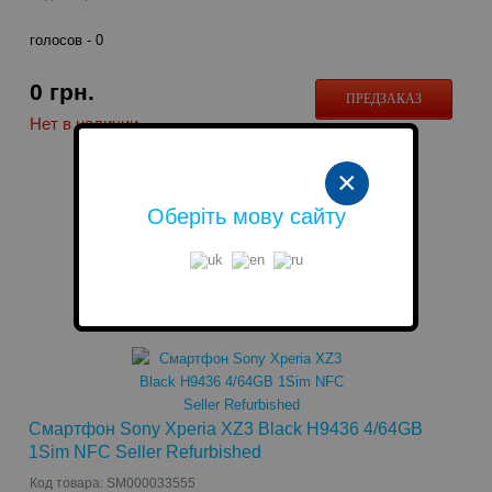
голосов -
0
0
грн.
ПРЕДЗАКАЗ
Нет в наличии
×
Оберіть мову сайту
Смартфон Sony Xperia XZ3 Black H9436 4/64GB
1Sim NFC Seller Refurbished
Код товара: SM000033555