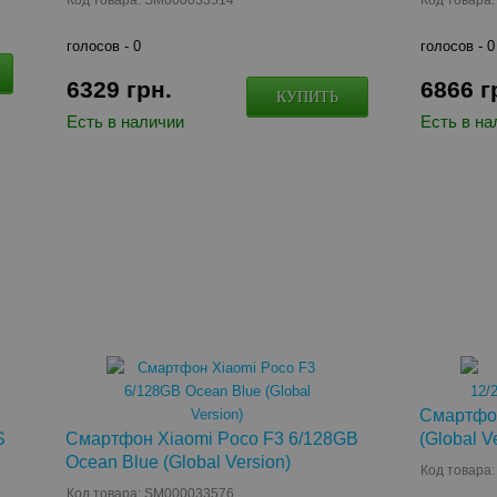
Код товара: SM000033514
Код товара
голосов -
0
голосов -
0
6329
грн.
6866
г
КУПИТЬ
Есть в наличии
Есть в на
Смартфон
S
Смартфон Xiaomi Poco F3 6/128GB
(Global V
Ocean Blue (Global Version)
Код товара
Код товара: SM000033576