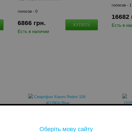
голосов -
1
голосов -
0
16682
6866
грн.
КУПИТЬ
Есть в на
Есть в наличии
Смартфон Xiaomi Redmi 10A
Смартфон
4/128Gb Blue
Black (Gl
Код товара: SM000034922
Код товара
Оберіть мову сайту