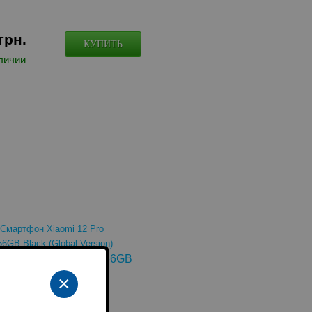
грн.
КУПИТЬ
личии
 Xiaomi 12 Pro 12/256GB
obal Version)
×
: SM000034917