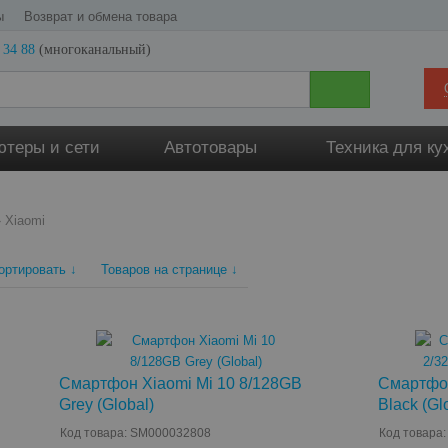
ы
Возврат и обмена товара
 34 88
(многоканальный)
теры и сети
Автотовары
Техника для ку
»
Xiaomi
ортировать ↓
Товаров на странице ↓
Смартфон Xiaomi Mi 10 8/128GB
Смартфон
Grey (Global)
Black (Gl
Код товара: SM000032808
Код товара