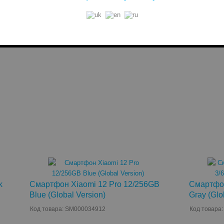
голосов -
0
голосов -
0
4802
грн.
19394
КУПИТЬ
Есть в наличии
Есть в на
k
Смартфон Xiaomi 12 Pro 12/256GB
Смартфон
Blue (Global Version)
Gray (Glo
Код товара: SM000034912
Код товара