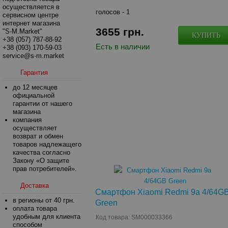
осуществляется в
голосов -
1
сервисном центре
интернет магазина
3655
грн.
"S-M.Market"
КУПИТЬ
+38 (057) 787-88-92
Есть в наличии
+38 (093) 170-59-03
service@s-m.market
Гарантия
до 12 месяцев
официальной
гарантии от нашего
магазина
компания
осуществляет
возврат и обмен
товаров надлежащего
качества согласно
Закону «О защите
прав потребителей».
Доставка
Смартфон Xiaomi Redmi 9a 4/64G
в регионы от 40 грн.
Green
оплата товара
удобным для клиента
Код товара: SM000033366
способом