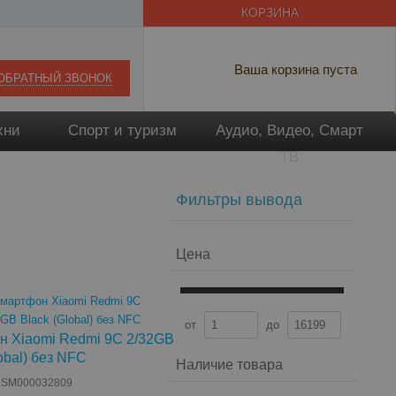
КОРЗИНА
Ваша корзина пуста
ОБРАТНЫЙ ЗВОНОК
хни
Спорт и туризм
Аудио, Видео, Смарт
ТВ
Фильтры вывода
Цена
от
до
 Xiaomi Redmi 9C 2/32GB
obal) без NFC
Наличие товара
: SM000032809