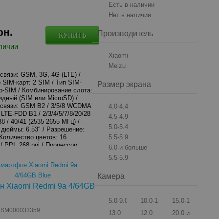
Есть в наличии
Нет в наличии
рн.
Производитель
КУПИТЬ
личии
Xiaomi
Meizu
связи: GSM, 3G, 4G (LTE) /
 SIM-карт: 2 SIM / Тип SIM-
Размер экрана
ro-SIM / Комбинирование слота:
идный (SIM или MicroSD) /
связи: GSM B2 / 3/5/8 WCDMA
4.0-4.4
8 LTE-FDD B1 / 2/3/4/5/7/8/20/28
4.5-4.9
 / 40/41 (2535-2655 МГц) /
5.0-5.4
 дюймы: 6.53" / Разрешение:
 Количество цветов: 16
5.5-5.9
 PPI: 268 ppi / Процессор:
6.0 и больше
lio G35 / Количество ядер: 8 /
5.5-5.9
цеcсора: 2.3 ГГц /
итель: PowerVR GE8320 /
Камера
 память: 32 ГБ / Оперативная
ГБ / Поддержка карт памяти:
 Xiaomi Redmi 9a 4/64GB
Основная камера: 13 Мп + 2 Мп /
о: Full HD (1920x1080) /
5.0-9.0
10.0-14.0
15.0-19.0
 стабилизация: Нет /
: SM000033359
13.0
12.0
20.0 и больше
а: Автоматическая / Вспышка