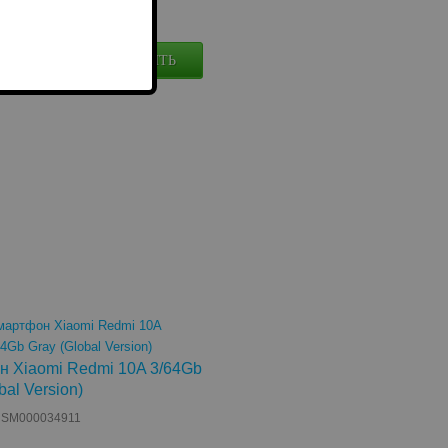
грн.
КУПИТЬ
личии
 Xiaomi Redmi 10A 3/64Gb
bal Version)
: SM000034911