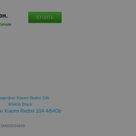
рн.
КУПИТЬ
личии
 Xiaomi Redmi 10A 4/64Gb
: SM000034899