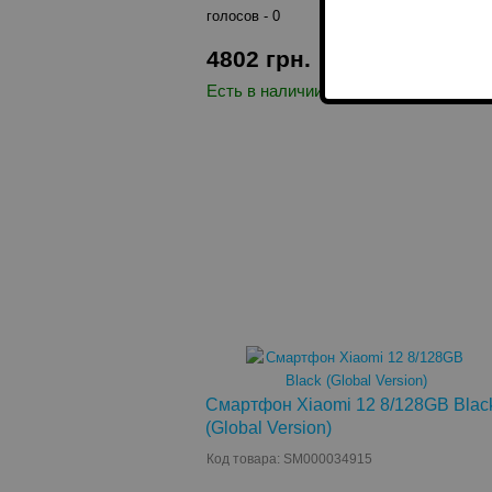
голосов -
0
4802
грн.
КУПИТЬ
Есть в наличии
Смартфон Xiaomi 12 8/128GB Blac
(Global Version)
Код товара: SM000034915