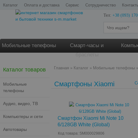
Каталог
Оплата и доставка
Сервис
Сотрудничество
Контакт
Тел:
+38 (093) 170
Мобильные телефоны
Смарт-часы и
Компью
браслеты
Главная
»
Каталог
»
Мобильные телефоны
Каталог товаров
Смартфоны Xiaomi
С
Мобильные
телефоны
Аудио, видео, ТВ
Компьютеры и сети
Смартфон Xiaomi Mi Note 10
6/128GB White (Global)
Автотовары
Код товара: SM000029806