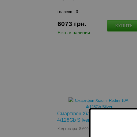
голосов -
0
6073
грн.
КУПИТЬ
Есть в наличии
Смартфон Xiaomi Redmi 10A
4/128Gb Silver
Код товара: SM000034923