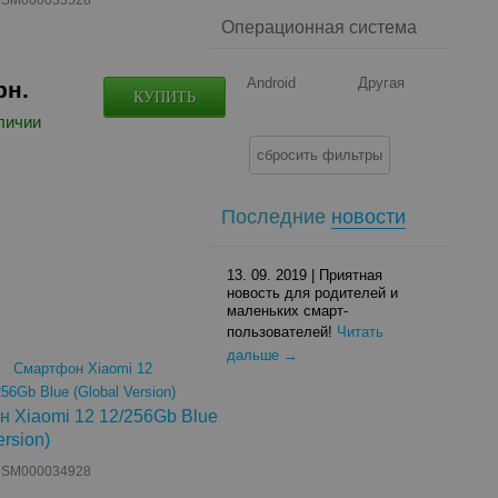
: SM000033528
Операционная система
Android
Другая
рн.
КУПИТЬ
личии
cбросить фильтры
Последние
новости
13. 09. 2019
| Приятная
новость для родителей и
маленьких смарт-
пользователей!
Читать
дальше →
 Xiaomi 12 12/256Gb Blue
ersion)
: SM000034928