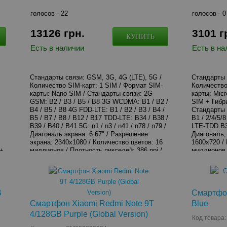
голосов -
22
голосов -
0
13126
грн.
3101
г
КУПИТЬ
Есть в наличии
Есть в на
Стандарты связи: GSM, 3G, 4G (LTE), 5G /
Стандарты 
Количество SIM-карт: 1 SIM / Формат SIM-
Количество
:
карты: Nano-SIM / Стандарты связи: 2G
карты: Mic
GSM: B2 / B3 / B5 / B8 3G WCDMA: B1 / B2 /
SIM + Гибр
B4 / B5 / B8 4G FDD-LTE: B1 / B2 / B3 / B4 /
Стандарты 
B5 / B7 / B8 / B12 / B17 TDD-LTE: B34 / B38 /
B1 / 2/4/5/
B39 / B40 / B41 5G: n1 / n3 / n41 / n78 / n79 /
LTE-TDD B38
Диагональ экрана: 6.67" / Разрешение
Диагональ,
экрана: 2340x1080 / Количество цветов: 16
1600x720 /
 +
миллионов / Плотность пикселей: 386 ppi /
миллионов /
id
Тип дисплея: AMOLED / Защитное стекло:
MediaTek He
Corning Gorilla Glass 5 / Процессор:
Частота про
Qualcomm Snapdragon 865 / Количество
Видеоускор
ядер: 8 / Частота процеcсора: 1 x 2.84 ГГц +
Встроенная
3 x 2.42 ГГц + 4 x 1.80 ГГц / Графический
память: 2 
B
Смартфон
процессор: Adreno 650 / Внутренняя память:
microSD / 
Смартфон Xiaomi Redmi Note 9T
Blue
128 ГБ / Оперативная память: 8 ГБ / Слот
Запись виде
4/128GB Purple (Global Version)
для карты памяти: Нет / Камера: 108 Мп +
Оптическая
Код товара
13 Мп + 2 Мп + 2 Мп / Диафрагма: f/1.69 +
Фокусировк