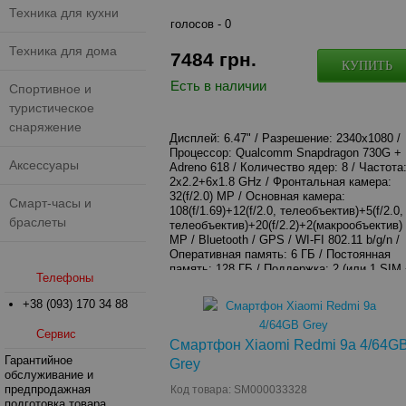
Техника для кухни
голосов -
0
Техника для дома
7484
грн.
КУПИТЬ
Есть в наличии
Спортивное и
туристическое
снаряжение
Дисплей: 6.47" / Разрешение: 2340x1080 /
Процессор: Qualcomm Snapdragon 730G +
Аксессуары
Adreno 618 / Количество ядер: 8 / Частота
2х2.2+6x1.8 GHz / Фронтальная камера:
32(f/2.0) МР / Основная камера:
Смарт-часы и
108(f/1.69)+12(f/2.0, телеобъектив)+5(f/2.0,
браслеты
телеобъектив)+20(f/2.2)+2(макрообъектив)
МР / Bluetooth / GPS / WI-FI 802.11 b/g/n /
Оперативная память: 6 ГБ / Постоянная
память: 128 ГБ / Поддержка: 2 (или 1 SIM
Телефоны
карта памяти) / Разъем: 3.5 мм / ОС: Andro
9.0 (Pie) / Цвет: White
+38 (093) 170 34 88
Сервис
Смартфон Xiaomi Redmi 9a 4/64G
Гарантийное
Grey
обслуживание и
предпродажная
Код товара: SM000033328
подготовка товара