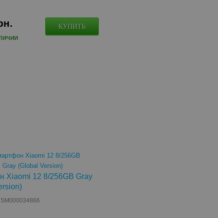
рн.
КУПИТЬ
личии
 Xiaomi 12 8/256GB Gray
ersion)
: SM000034866